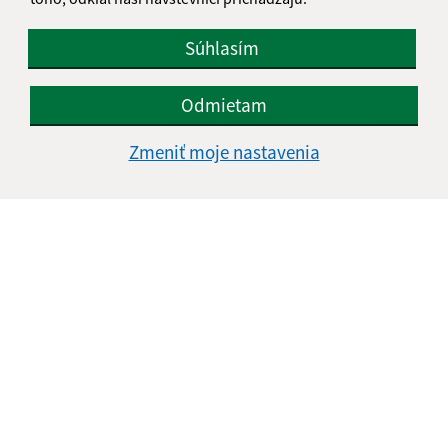
Google reCaptcha Response
Odoslať správu
Súhlasím
Odmietam
Úradné hodiny:
Zmeniť moje nastavenia
Deň
Čas doobeda
Čas poobede
Pondelok:
07:30 - 12:00
12.45 - 15.45
Utorok:
07:30 - 12:00
12.45 - 15.45
Streda:
07:30 - 12:00
12.45 - 15.45
Štvrtok:
07:30 - 12:00
12.45 - 15.45
Piatok:
07:30 - 12:00
12.45 - 15.45
Obedňajšia prestávka:
12:00 - 12:45
Kontakt:
Obecný úrad Ladzany