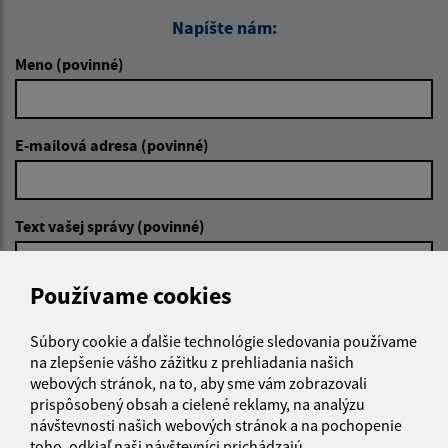
Napíšte nám:
Meno (povinné)
E-mailová adresa (povinné)
Text vašej správy (povinné)
Používame cookies
Súbory cookie a ďalšie technológie sledovania používame
na zlepšenie vášho zážitku z prehliadania našich
webových stránok, na to, aby sme vám zobrazovali
Oboznámil som sa so
spracúvaním osobných
prispôsobený obsah a cielené reklamy, na analýzu
údajov
návštevnosti našich webových stránok a na pochopenie
toho, odkiaľ naši návštevníci prichádzajú.