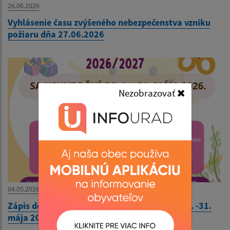
26.06.2026
Vyhlásenie času zvýšeného nebezpečenstva vzniku
požiaru dňa 27.06.2026
Nezobrazovať
04.05.2026
Zápis do Materskej školy v Sebechleboch od 1. -31.
mája 2026