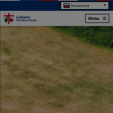
Slovenčina
Ladzany
Menu
Oficiálna stránka