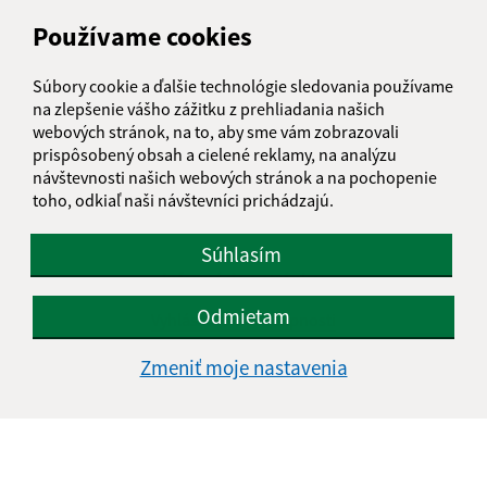
Používame cookies
Súbory cookie a ďalšie technológie sledovania používame
na zlepšenie vášho zážitku z prehliadania našich
webových stránok, na to, aby sme vám zobrazovali
prispôsobený obsah a cielené reklamy, na analýzu
návštevnosti našich webových stránok a na pochopenie
toho, odkiaľ naši návštevníci prichádzajú.
Súhlasím
Informácie o stránke:
Odmietam
Vyhlásenie o prístupnosti
Autorské práva
Zmeniť moje nastavenia
Ochrana osobných údajov
Navigácia:
Vytlačiť aktuálnu stránku
Mapa stránok