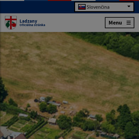
Slovenčina
Ladzany
Menu
Oficiálna stránka