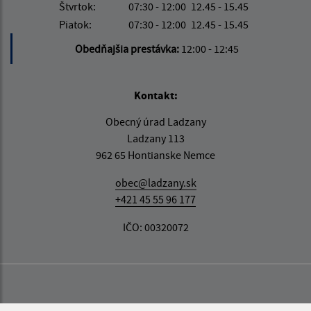
Štvrtok:
07:30 - 12:00
12.45 - 15.45
Piatok:
07:30 - 12:00
12.45 - 15.45
Obedňajšia prestávka:
12:00 - 12:45
Kontakt:
Obecný úrad Ladzany
Ladzany 113
962 65 Hontianske Nemce
obec@ladzany.sk
+421 45 55 96 177
IČO: 00320072