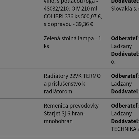
víno, s potlačou loga -
Dodávateľ
4S032/210: OIV 210 ml
Slovakia s.r
ovať
COLIBRI 336 ks 500,07 €,
s dopravou - 39,36 €
Zelená stolná lampa - 1
Odberateľ
ks
Ladzany
Dodávateľ
o.
Radiátory 22VK TERMO
Odberateľ
a príslušenstvo k
Ladzany
radiátorom
Dodávateľ
Remenica prevodovky
Odberateľ
Starjet Sj 6.hran-
Ladzany
mnohohran
Dodávateľ
TECHNIKA s.