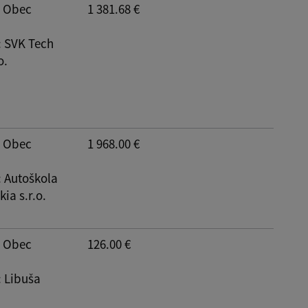
: Obec
1 381.68 €
: SVK Tech
o.
: Obec
1 968.00 €
: Autoškola
ia s.r.o.
: Obec
126.00 €
: Libuša