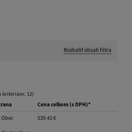
Rozbaliť obsah filtra
Hľadať v:
Dátum do:
kritériám: 12)
trana
Cena celkom (s DPH)*
: Obec
539.43 €