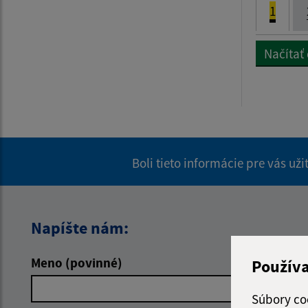
1
Načítať
Boli tieto informácie pre vás už
Napíšte nám:
Meno (povinné)
E-mailová 
Použív
Súbory co