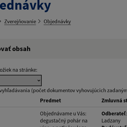
jednávky
Zverejňovanie
Objednávky
ovať obsah
ý výraz:
ožiek na stránke:
tumu:
Dátum od:
 vyhľadávania (počet dokumentov vyhovujúcich zadaným 
Predmet
Zmluvná s
od:
Suma do:
Objednávame u Vás:
Odberateľ
degustačný pohár na
Ladzany