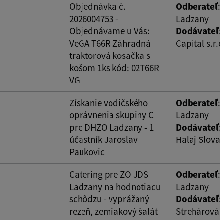
Objednávka č.
Odberateľ
2026004753 -
Ladzany
Objednávame u Vás:
Dodávateľ
VeGA T66R Záhradná
Capital s.r.
traktorová kosačka s
košom 1ks kód: 02T66R
VG
Získanie vodičského
Odberateľ
oprávnenia skupiny C
Ladzany
pre DHZO Ladzany - 1
Dodávateľ
účastník Jaroslav
Halaj Slovak
Paukovic
Catering pre ZO JDS
Odberateľ
Ladzany na hodnotiacu
Ladzany
schôdzu - vyprážaný
Dodávateľ
rezeň, zemiakový šalát
Strehárová