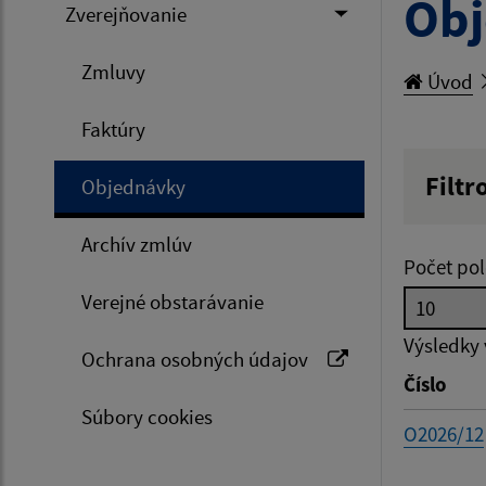
Ob
Zverejňovanie
Zmluvy
Úvod
Faktúry
Filtr
Objednávky
Hľadan
Archív zmlúv
Počet pol
Verejné obstarávanie
Typ dá
Výsledky
Ochrana osobných údajov
Číslo
Suma 
Súbory cookies
O2026/12