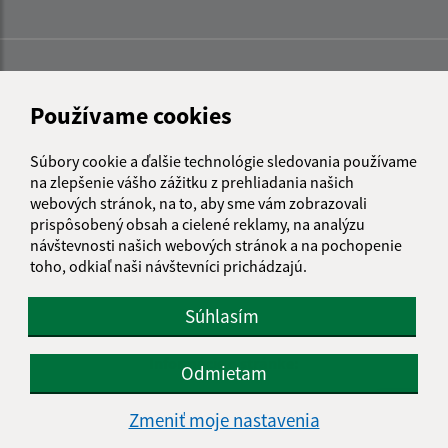
Používame cookies
Súbory cookie a ďalšie technológie sledovania používame
na zlepšenie vášho zážitku z prehliadania našich
webových stránok, na to, aby sme vám zobrazovali
prispôsobený obsah a cielené reklamy, na analýzu
návštevnosti našich webových stránok a na pochopenie
toho, odkiaľ naši návštevníci prichádzajú.
Súhlasím
Informácie o stránke:
Odmietam
Vyhlásenie o prístupnosti
Zmeniť moje nastavenia
Autorské práva