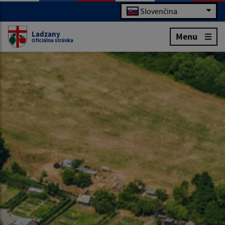
Slovenčina
Ladzany
Menu
Oficiálna stránka