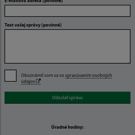
E-mailová adresa (povinné)
Text vašej správy (povinné)
Oboznámil som sa so
spracúvaním osobných
údajov
Google reCaptcha Response
Odoslať správu
Úradné hodiny: