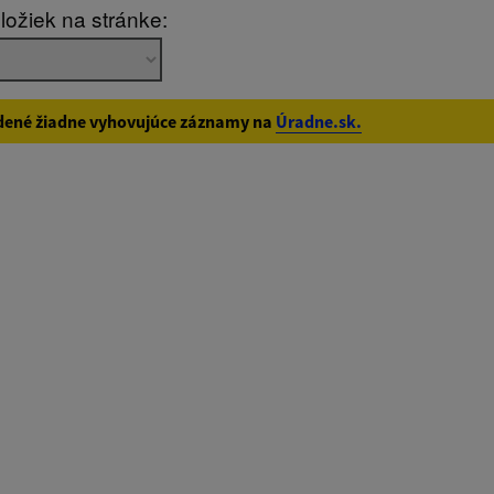
ložiek na stránke:
zverejnenia do:
dené žiadne vyhovujúce záznamy na
Úradne.sk.
ovať