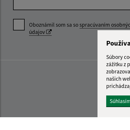
Oboznámil som sa so
spracúvaním osobný
údajov
Použív
Súbory co
zážitku z
zobrazova
našich we
prichádza
Súhlasí