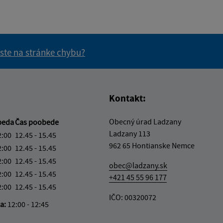
 ste na stránke chybu?
vás užitočné?
e pre vás užitočné?
Kontakt:
Obecný úrad Ladzany
beda
Čas poobede
Ladzany 113
2:00
12.45 - 15.45
962 65 Hontianske Nemce
2:00
12.45 - 15.45
2:00
12.45 - 15.45
obec@ladzany.sk
2:00
12.45 - 15.45
+421 45 55 96 177
2:00
12.45 - 15.45
IČO: 00320072
ka:
12:00 - 12:45