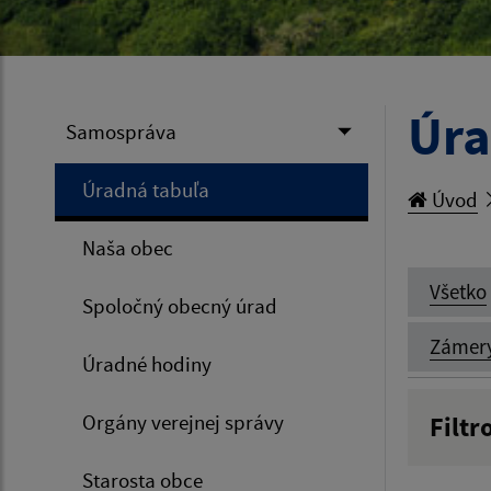
Úra
Samospráva
Úradná tabuľa
Úvod
Naša obec
Všetko
Spoločný obecný úrad
Zámer
Úradné hodiny
Orgány verejnej správy
Filtr
Názov
Starosta obce