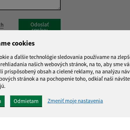
Google reCaptcha Response
Odoslať
ch
správu
ame cookies
okie a ďalšie technológie sledovania používame na zlepš
 prehliadania našich webových stránok, na to, aby sme v
li prispôsobený obsah a cielené reklamy, na analýzu náv
bových stránok a na pochopenie toho, odkiaľ naši návšte
jú.
Zmeniť moje nastavenia
m
Odmietam