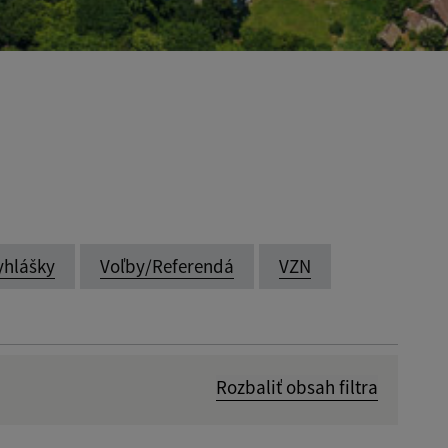
yhlášky
Voľby/Referendá
VZN
Rozbaliť obsah filtra
Dátum zverejnenia od: