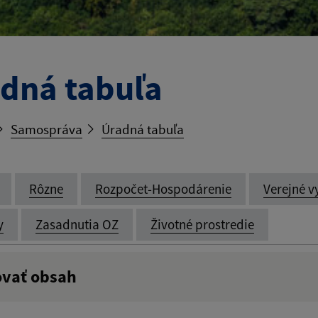
dná tabuľa
Samospráva
Úradná tabuľa
Rôzne
Rozpočet-Hospodárenie
Verejné v
y
Zasadnutia OZ
Životné prostredie
ovať obsah
:
Popis: