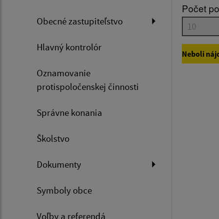
Počet po
Obecné zastupiteľstvo
Dátum 
Hlavný kontrolór
Neboli náj
Oznamovanie
Filtr
protispoločenskej činnosti
Správne konania
Školstvo
Dokumenty
Symboly obce
Voľby a referendá