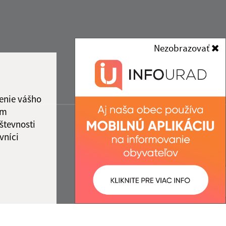
Nezobrazovať
enie vášho
ám
števnosti
vníci